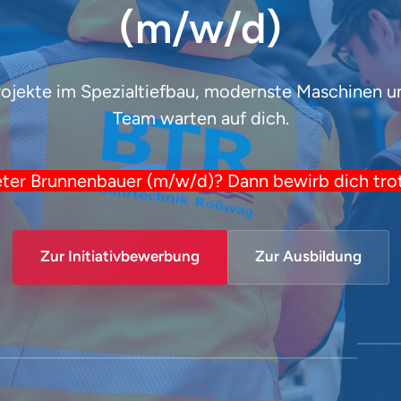
(m/w/d)
jekte im Spezialtiefbau, modernste Maschinen und
Team warten auf dich.
ter 
Brunnenbauer 
(m/w/d)? 
Dann 
bewirb 
dich 
tro
Zur Initiativbewerbung
Zur Ausbildung