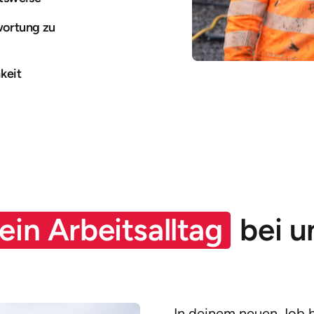
wortung zu
keit
ein 
Arbeitsalltag
 bei u
In deinem neuen Job bi