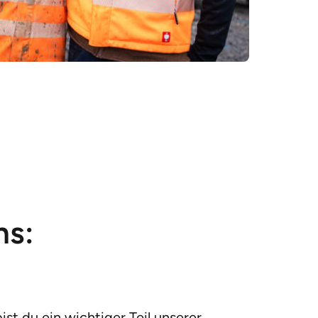
ns:
st du ein wichtiger Teil unserer 