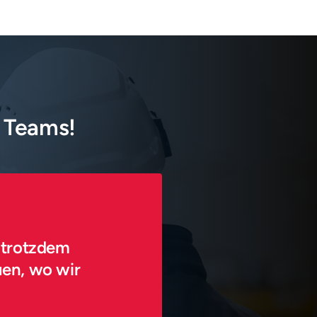
s Teams!
 trotzdem 
en, wo wir 