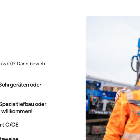
m/w/d)? Dann bewirb 
Bohrgeräten oder
pezialtiefbau oder
 willkommen!
rt C/CE
itsweise