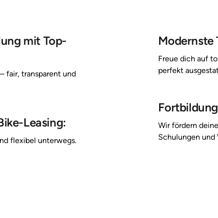
lung mit Top-
Modernste 
Freue 
dich 
auf 
to
perfekt 
ausgestat
 
– 
fair, 
transparent 
und 
Fortbildung
ike-Leasing:
Wir 
fördern 
deine
Schulungen 
und 
nd 
flexibel 
unterwegs.