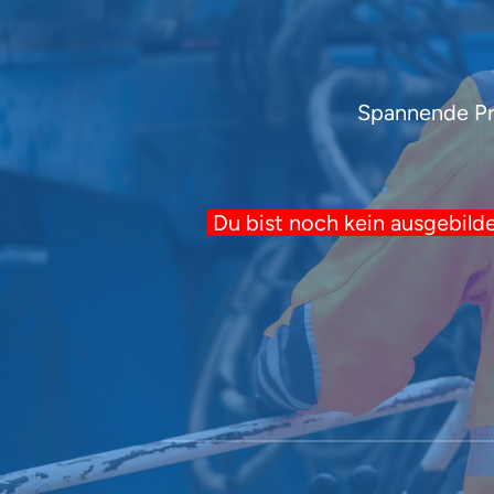
Spannende Pro
Du 
bist 
noch 
kein 
ausgebilde