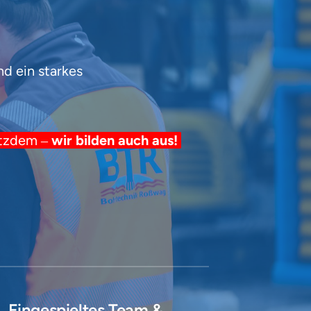
 ein starkes 
tzdem 
‒
wir 
bilden 
auch 
aus!
Eingespieltes Team & 